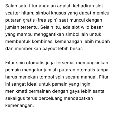
Salah satu fitur andalan adalah kehadiran slot
scatter hitam, simbol khusus yang dapat memicu
putaran gratis (free spin) saat muncul dengan
jumlah tertentu. Selain itu, ada slot wild besar
yang mampu menggantikan simbol lain untuk
membentuk kombinasi kemenangan lebih mudah
dan memberikan payout lebih besar.
Fitur spin otomatis juga tersedia, memungkinkan
pemain mengatur jumlah putaran otomatis tanpa
harus menekan tombol spin secara manual. Fitur
ini sangat ideal untuk pemain yang ingin
menikmati permainan dengan gaya lebih santai
sekaligus terus berpeluang mendapatkan
kemenangan.