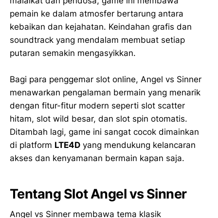
malaikat dan pendosa, game ini membawa
pemain ke dalam atmosfer bertarung antara
kebaikan dan kejahatan. Keindahan grafis dan
soundtrack yang mendalam membuat setiap
putaran semakin mengasyikkan.
Bagi para penggemar slot online, Angel vs Sinner
menawarkan pengalaman bermain yang menarik
dengan fitur-fitur modern seperti slot scatter
hitam, slot wild besar, dan slot spin otomatis.
Ditambah lagi, game ini sangat cocok dimainkan
di platform
LTE4D
yang mendukung kelancaran
akses dan kenyamanan bermain kapan saja.
Tentang Slot Angel vs Sinner
Angel vs Sinner membawa tema klasik