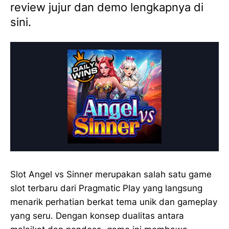
review jujur dan demo lengkapnya di
sini.
Slot Angel vs Sinner merupakan salah satu game
slot terbaru dari Pragmatic Play yang langsung
menarik perhatian berkat tema unik dan gameplay
yang seru. Dengan konsep dualitas antara