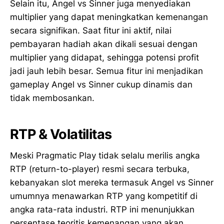
Selain itu, Angel vs Sinner juga menyediakan
multiplier yang dapat meningkatkan kemenangan
secara signifikan. Saat fitur ini aktif, nilai
pembayaran hadiah akan dikali sesuai dengan
multiplier yang didapat, sehingga potensi profit
jadi jauh lebih besar. Semua fitur ini menjadikan
gameplay Angel vs Sinner cukup dinamis dan
tidak membosankan.
RTP & Volatilitas
Meski Pragmatic Play tidak selalu merilis angka
RTP (return-to-player) resmi secara terbuka,
kebanyakan slot mereka termasuk Angel vs Sinner
umumnya menawarkan RTP yang kompetitif di
angka rata-rata industri. RTP ini menunjukkan
persentase teoritis kemenangan yang akan