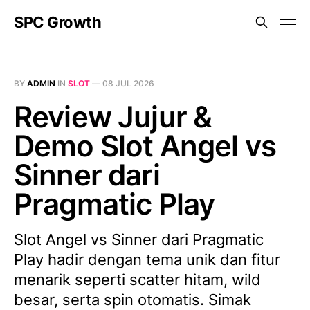
SPC Growth
BY
ADMIN
IN
SLOT
—
08 JUL 2026
Review Jujur &
Demo Slot Angel vs
Sinner dari
Pragmatic Play
Slot Angel vs Sinner dari Pragmatic
Play hadir dengan tema unik dan fitur
menarik seperti scatter hitam, wild
besar, serta spin otomatis. Simak