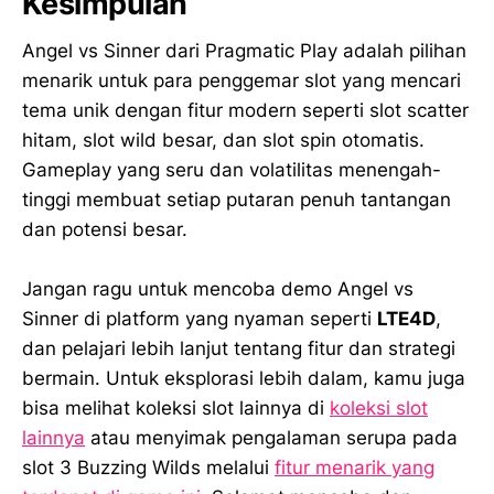
Kesimpulan
Angel vs Sinner dari Pragmatic Play adalah pilihan
menarik untuk para penggemar slot yang mencari
tema unik dengan fitur modern seperti slot scatter
hitam, slot wild besar, dan slot spin otomatis.
Gameplay yang seru dan volatilitas menengah-
tinggi membuat setiap putaran penuh tantangan
dan potensi besar.
Jangan ragu untuk mencoba demo Angel vs
Sinner di platform yang nyaman seperti
LTE4D
,
dan pelajari lebih lanjut tentang fitur dan strategi
bermain. Untuk eksplorasi lebih dalam, kamu juga
bisa melihat koleksi slot lainnya di
koleksi slot
lainnya
atau menyimak pengalaman serupa pada
slot 3 Buzzing Wilds melalui
fitur menarik yang