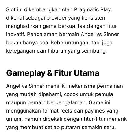
Slot ini dikembangkan oleh Pragmatic Play,
dikenal sebagai provider yang konsisten
menghadirkan game berkualitas dengan fitur
inovatif. Pengalaman bermain Angel vs Sinner
bukan hanya soal keberuntungan, tapi juga
ketegangan dan hiburan yang seimbang.
Gameplay & Fitur Utama
Angel vs Sinner memiliki mekanisme permainan
yang mudah dipahami, cocok untuk pemula
maupun pemain berpengalaman. Game ini
menggunakan format reels dan paylines yang
umum, namun dibekali dengan fitur-fitur menarik
yang membuat setiap putaran semakin seru.