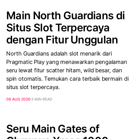
Main North Guardians di
Situs Slot Terpercaya
dengan Fitur Unggulan
North Guardians adalah slot menarik dari
Pragmatic Play yang menawarkan pengalaman
seru lewat fitur scatter hitam, wild besar, dan
spin otomatis. Temukan cara terbaik bermain di
situs slot terpercaya.
08 AUG 2026
3 MIN READ
Seru Main Gates of