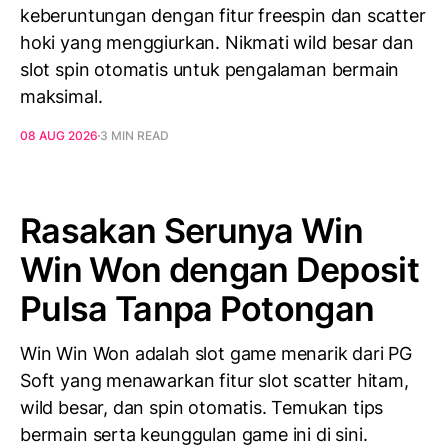
keberuntungan dengan fitur freespin dan scatter
hoki yang menggiurkan. Nikmati wild besar dan
slot spin otomatis untuk pengalaman bermain
maksimal.
08 AUG 2026
3 MIN READ
Rasakan Serunya Win
Win Won dengan Deposit
Pulsa Tanpa Potongan
Win Win Won adalah slot game menarik dari PG
Soft yang menawarkan fitur slot scatter hitam,
wild besar, dan spin otomatis. Temukan tips
bermain serta keunggulan game ini di sini.