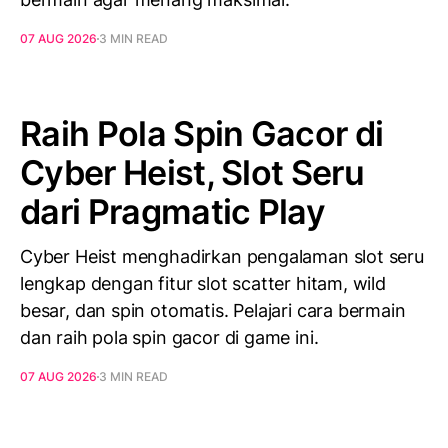
07 AUG 2026
3 MIN READ
Raih Pola Spin Gacor di
Cyber Heist, Slot Seru
dari Pragmatic Play
Cyber Heist menghadirkan pengalaman slot seru
lengkap dengan fitur slot scatter hitam, wild
besar, dan spin otomatis. Pelajari cara bermain
dan raih pola spin gacor di game ini.
07 AUG 2026
3 MIN READ