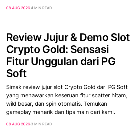
08 AUG 2026
4 MIN READ
Review Jujur & Demo Slot
Crypto Gold: Sensasi
Fitur Unggulan dari PG
Soft
Simak review jujur slot Crypto Gold dari PG Soft
yang menawarkan keseruan fitur scatter hitam,
wild besar, dan spin otomatis. Temukan
gameplay menarik dan tips main dari kami.
08 AUG 2026
3 MIN READ