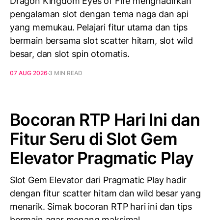
Dragon Kingdom Eyes of Fire menghadirkan
pengalaman slot dengan tema naga dan api
yang memukau. Pelajari fitur utama dan tips
bermain bersama slot scatter hitam, slot wild
besar, dan slot spin otomatis.
07 AUG 2026
3 MIN READ
Bocoran RTP Hari Ini dan
Fitur Seru di Slot Gem
Elevator Pragmatic Play
Slot Gem Elevator dari Pragmatic Play hadir
dengan fitur scatter hitam dan wild besar yang
menarik. Simak bocoran RTP hari ini dan tips
bermain agar menang maksimal.