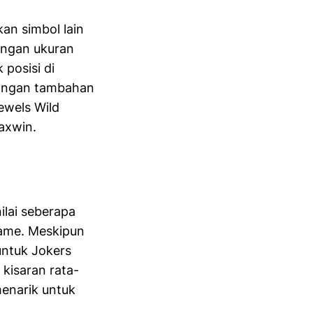
kan simbol lain
engan ukuran
 posisi di
rongan tambahan
ewels Wild
axwin.
ilai seberapa
ame. Meskipun
untuk Jokers
kisaran rata-
menarik untuk