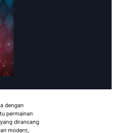
ama dengan
atu permainan
t yang dirancang
han modern,