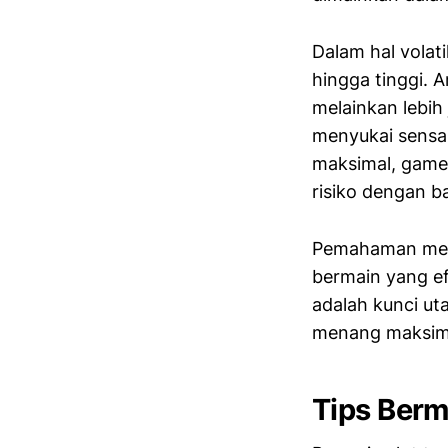
Dalam hal volat
hingga tinggi. 
melainkan lebih
menyukai sens
maksimal, game 
risiko dengan b
Pemahaman meng
bermain yang ef
adalah kunci ut
menang maksimal
Tips Berm