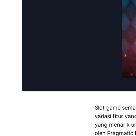
Slot game semak
variasi fitur y
yang menarik u
oleh Pragmatic