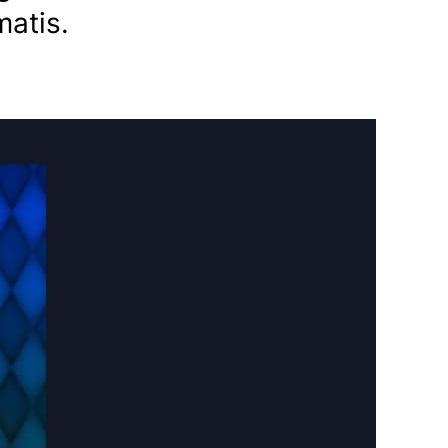
matis.