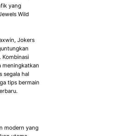
fik yang
ewels Wild
axwin, Jokers
nguntungkan
s. Kombinasi
ga meningkatkan
s segala hal
ga tips bermain
erbaru.
an modern yang