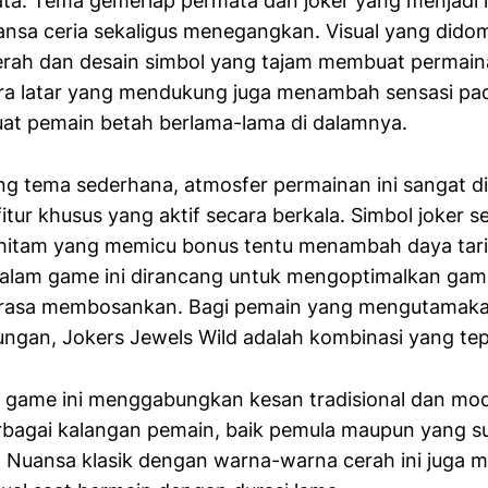
a. Tema gemerlap permata dan joker yang menjadi 
sa ceria sekaligus menegangkan. Visual yang didom
rah dan desain simbol yang tajam membuat permaina
ara latar yang mendukung juga menambah sensasi pad
at pemain betah berlama-lama di dalamnya.
g tema sederhana, atmosfer permainan ini sangat d
fitur khusus yang aktif secara berkala. Simbol joker s
hitam yang memicu bonus tentu menambah daya tarik
dalam game ini dirancang untuk mengoptimalkan gam
rasa membosankan. Bagi pemain yang mengutamaka
ungan, Jokers Jewels Wild adalah kombinasi yang tep
, game ini menggabungkan kesan tradisional dan mo
rbagai kalangan pemain, baik pemula maupun yang s
 Nuansa klasik dengan warna-warna cerah ini juga