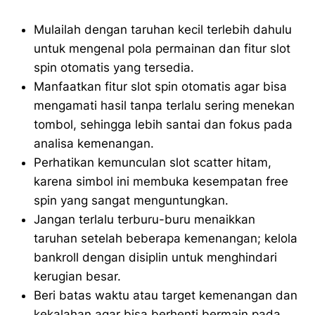
Mulailah dengan taruhan kecil terlebih dahulu
untuk mengenal pola permainan dan fitur slot
spin otomatis yang tersedia.
Manfaatkan fitur slot spin otomatis agar bisa
mengamati hasil tanpa terlalu sering menekan
tombol, sehingga lebih santai dan fokus pada
analisa kemenangan.
Perhatikan kemunculan slot scatter hitam,
karena simbol ini membuka kesempatan free
spin yang sangat menguntungkan.
Jangan terlalu terburu-buru menaikkan
taruhan setelah beberapa kemenangan; kelola
bankroll dengan disiplin untuk menghindari
kerugian besar.
Beri batas waktu atau target kemenangan dan
kekalahan agar bisa berhenti bermain pada