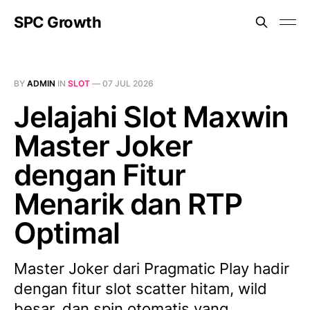
SPC Growth
BY
ADMIN
IN
SLOT
—
07 JUL 2026
Jelajahi Slot Maxwin
Master Joker
dengan Fitur
Menarik dan RTP
Optimal
Master Joker dari Pragmatic Play hadir
dengan fitur slot scatter hitam, wild
besar, dan spin otomatis yang