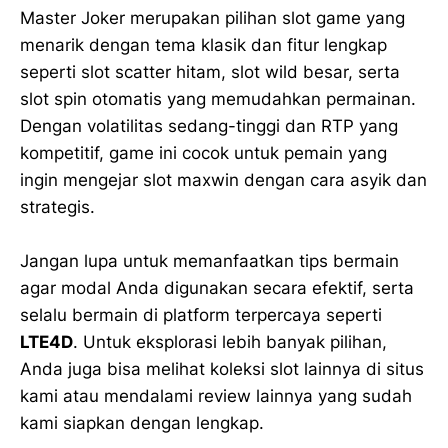
Master Joker merupakan pilihan slot game yang
menarik dengan tema klasik dan fitur lengkap
seperti slot scatter hitam, slot wild besar, serta
slot spin otomatis yang memudahkan permainan.
Dengan volatilitas sedang-tinggi dan RTP yang
kompetitif, game ini cocok untuk pemain yang
ingin mengejar slot maxwin dengan cara asyik dan
strategis.
Jangan lupa untuk memanfaatkan tips bermain
agar modal Anda digunakan secara efektif, serta
selalu bermain di platform terpercaya seperti
LTE4D
. Untuk eksplorasi lebih banyak pilihan,
Anda juga bisa melihat koleksi slot lainnya di situs
kami atau mendalami review lainnya yang sudah
kami siapkan dengan lengkap.