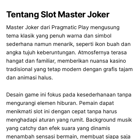
Tentang Slot Master Joker
Master Joker dari Pragmatic Play mengusung
tema klasik yang penuh warna dan simbol
sederhana namun menarik, seperti ikon buah dan
angka tujuh keberuntungan. Atmosfernya terasa
hangat dan familiar, memberikan nuansa kasino
tradisional yang tetap modern dengan grafis tajam
dan animasi halus.
Desain game ini fokus pada kesederhanaan tanpa
mengurangi elemen hiburan. Pemain dapat
menikmati slot ini dengan cepat tanpa harus
menghadapi aturan yang rumit. Background musik
yang catchy dan efek suara yang dinamis
menambah sensasi bermain, membuat siapa saja