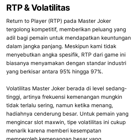
RTP & Volatilitas
Return to Player (RTP) pada Master Joker
tergolong kompetitif, memberikan peluang yang
adil bagi pemain untuk mendapatkan keuntungan
dalam jangka panjang. Meskipun kami tidak
menyebutkan angka spesifik, RTP dari game ini
biasanya menyamakan dengan standar industri
yang berkisar antara 95% hingga 97%.
Volatilitas Master Joker berada di level sedang-
tinggi, artinya frekuensi kemenangan mungkin
tidak terlalu sering, namun ketika menang,
hadiahnya cenderung besar. Untuk pemain yang
mengincar slot maxwin, tipe volatilitas ini cukup
menarik karena memberi kesempatan
memperoleh kemenangan besar yang