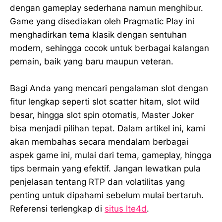
dengan gameplay sederhana namun menghibur.
Game yang disediakan oleh Pragmatic Play ini
menghadirkan tema klasik dengan sentuhan
modern, sehingga cocok untuk berbagai kalangan
pemain, baik yang baru maupun veteran.
Bagi Anda yang mencari pengalaman slot dengan
fitur lengkap seperti slot scatter hitam, slot wild
besar, hingga slot spin otomatis, Master Joker
bisa menjadi pilihan tepat. Dalam artikel ini, kami
akan membahas secara mendalam berbagai
aspek game ini, mulai dari tema, gameplay, hingga
tips bermain yang efektif. Jangan lewatkan pula
penjelasan tentang RTP dan volatilitas yang
penting untuk dipahami sebelum mulai bertaruh.
Referensi terlengkap di
situs lte4d
.