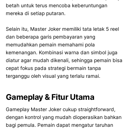
betah untuk terus mencoba keberuntungan
mereka di setiap putaran.
Selain itu, Master Joker memiliki tata letak 5 reel
dan beberapa garis pembayaran yang
memudahkan pemain memahami pola
kemenangan. Kombinasi warna dan simbol juga
diatur agar mudah dikenali, sehingga pemain bisa
cepat fokus pada strategi bermain tanpa
terganggu oleh visual yang terlalu ramai.
Gameplay & Fitur Utama
Gameplay Master Joker cukup straightforward,
dengan kontrol yang mudah dioperasikan bahkan
bagi pemula. Pemain dapat mengatur taruhan