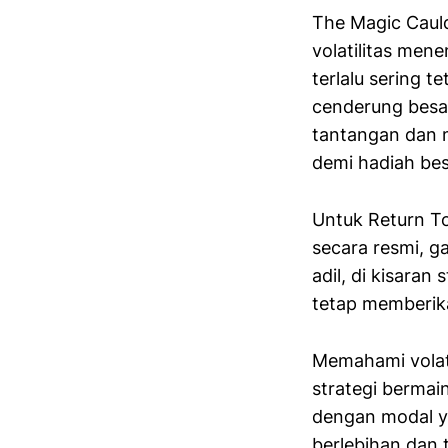
The Magic Caul
volatilitas men
terlalu sering 
cenderung besa
tantangan dan m
demi hadiah bes
Untuk Return To
secara resmi, 
adil, di kisara
tetap memberika
Memahami volati
strategi bermai
dengan modal y
berlebihan dan