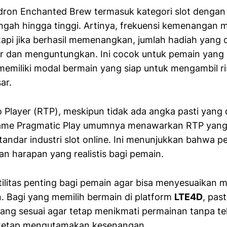
dron Enchanted Brew termasuk kategori slot dengan 
engah hingga tinggi. Artinya, frekuensi kemenangan 
tetapi jika berhasil memenangkan, jumlah hadiah yang 
r dan menguntungkan. Ini cocok untuk pemain yang
emiliki modal bermain yang siap untuk mengambil ris
ar.
 Player (RTP), meskipun tidak ada angka pasti yang
game Pragmatic Play umumnya menawarkan RTP yang 
n standar industri slot online. Ini menunjukkan bahwa
n harapan yang realistis bagi pemain.
litas penting bagi pemain agar bisa menyesuaikan 
n. Bagi yang memilih bermain di platform
LTE4D
, pas
ang sesuai agar tetap menikmati permainan tanpa t
 tetap mengutamakan kesenangan.