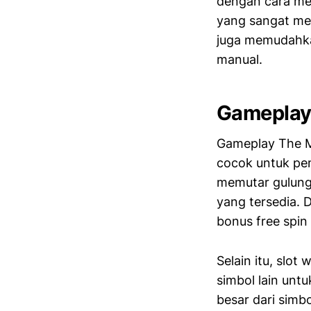
dengan cara mena
yang sangat me
juga memudahka
manual.
Gameplay 
Gameplay The M
cocok untuk pe
memutar gulung
yang tersedia. 
bonus free spin 
Selain itu, slo
simbol lain unt
besar dari simb