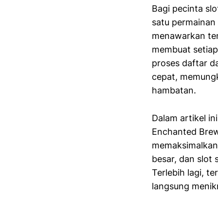
Bagi pecinta sl
satu permainan 
menawarkan tem
membuat setiap
proses daftar d
cepat, memungk
hambatan.
Dalam artikel i
Enchanted Brew,
memaksimalkan 
besar, dan slot 
Terlebih lagi, 
langsung menik