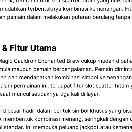
rik, terutama fitur slot scatter hitam yang unik dan
mudahkan terbentuknya kombinasi kemenangan. Fitu
n pemain dalam melakukan putaran berulang tanpa p
& Fitur Utama
agic Cauldron Enchanted Brew cukup mudah dipaha
mula maupun pemain berpengalaman. Pemain dimint
an dan mendapatkan kombinasi simbol kemenangan 
Dalam permainan ini, terdapat fitur slot scatter hita
saat muncul setidaknya tiga kali di layar.
t wild besar hadir dalam bentuk simbol khusus yang b
uk membentuk kombinasi menang, seringkali dengan u
ol standar. Ini membuka peluang jackpot atau kemen