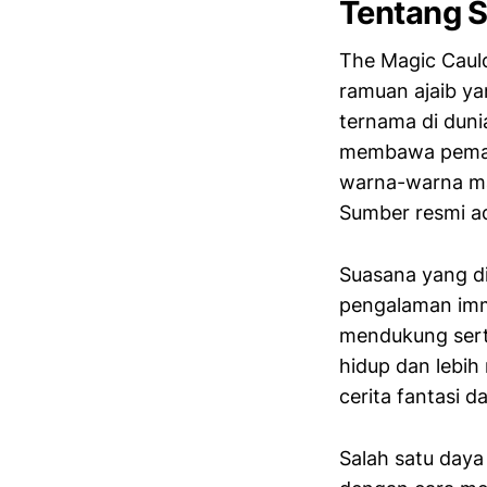
Tentang S
The Magic Caul
ramuan ajaib ya
ternama di duni
membawa pemain
warna-warna mag
Sumber resmi a
Suasana yang di
pengalaman imme
mendukung sert
hidup dan lebi
cerita fantasi d
Salah satu daya