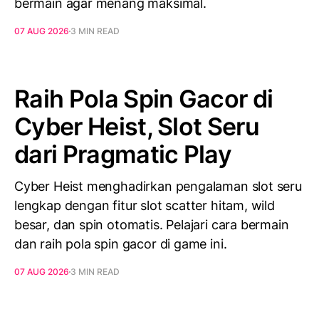
bermain agar menang maksimal.
07 AUG 2026
3 MIN READ
Raih Pola Spin Gacor di
Cyber Heist, Slot Seru
dari Pragmatic Play
Cyber Heist menghadirkan pengalaman slot seru
lengkap dengan fitur slot scatter hitam, wild
besar, dan spin otomatis. Pelajari cara bermain
dan raih pola spin gacor di game ini.
07 AUG 2026
3 MIN READ