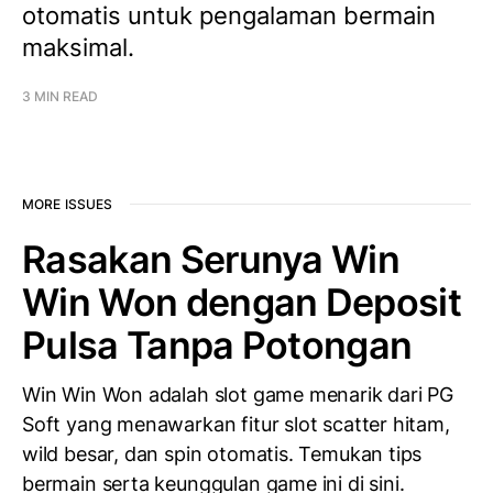
otomatis untuk pengalaman bermain
maksimal.
3 MIN READ
MORE ISSUES
Rasakan Serunya Win
Win Won dengan Deposit
Pulsa Tanpa Potongan
Win Win Won adalah slot game menarik dari PG
Soft yang menawarkan fitur slot scatter hitam,
wild besar, dan spin otomatis. Temukan tips
bermain serta keunggulan game ini di sini.