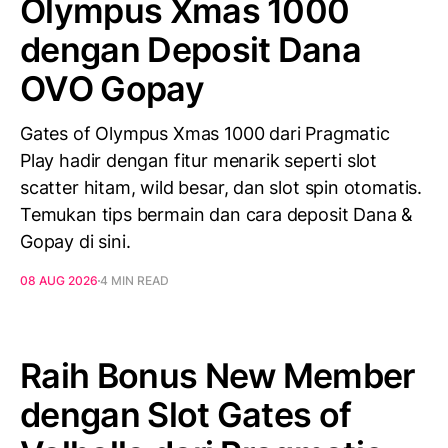
Olympus Xmas 1000
dengan Deposit Dana
OVO Gopay
Gates of Olympus Xmas 1000 dari Pragmatic
Play hadir dengan fitur menarik seperti slot
scatter hitam, wild besar, dan slot spin otomatis.
Temukan tips bermain dan cara deposit Dana &
Gopay di sini.
08 AUG 2026
4 MIN READ
Raih Bonus New Member
dengan Slot Gates of