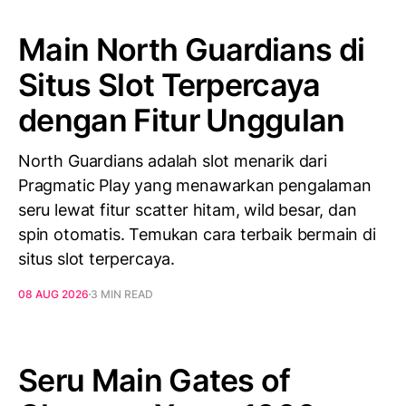
Main North Guardians di
Situs Slot Terpercaya
dengan Fitur Unggulan
North Guardians adalah slot menarik dari
Pragmatic Play yang menawarkan pengalaman
seru lewat fitur scatter hitam, wild besar, dan
spin otomatis. Temukan cara terbaik bermain di
situs slot terpercaya.
08 AUG 2026
3 MIN READ
Seru Main Gates of